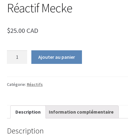
Ouvrir
Infos sur les drogues
Réactif Mecke
le
sous-
English
menu
$25.00 CAD
quantité
Ajouter au panier
de
Réactif
Mecke
Catégorie:
Réactifs
Description
Information complémentaire
Description