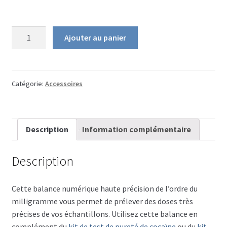
quantité
Ajouter au panier
de
Balance
Numérique
de
Catégorie:
Accessoires
Poche
Description
Information complémentaire
Description
Cette balance numérique haute précision de l’ordre du
milligramme vous permet de prélever des doses très
précises de vos échantillons. Utilisez cette balance en
complément du
kit de test de pureté de cocaïne
ou du
kit