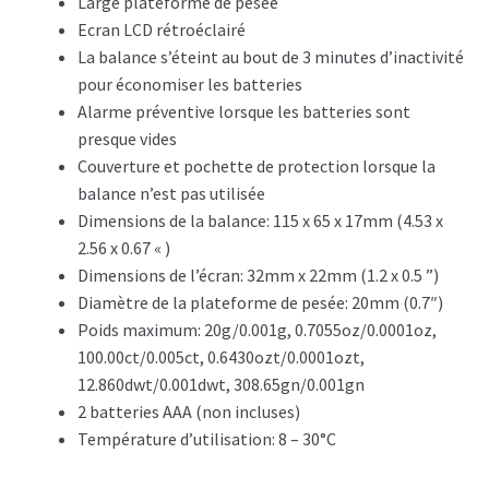
Large plateforme de pesée
Ecran LCD rétroéclairé
La balance s’éteint au bout de 3 minutes d’inactivité
pour économiser les batteries
Alarme préventive lorsque les batteries sont
presque vides
Couverture et pochette de protection lorsque la
balance n’est pas utilisée
Dimensions de la balance: 115 x 65 x 17mm (4.53 x
2.56 x 0.67 « )
Dimensions de l’écran: 32mm x 22mm (1.2 x 0.5 ”)
Diamètre de la plateforme de pesée: 20mm (0.7″)
Poids maximum: 20g/0.001g, 0.7055oz/0.0001oz,
100.00ct/0.005ct, 0.6430ozt/0.0001ozt,
12.860dwt/0.001dwt, 308.65gn/0.001gn
2 batteries AAA (non incluses)
Température d’utilisation: 8 – 30°C