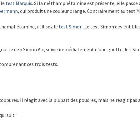
 le
test Marquis
. Si la méthamphétamine est présente, elle passe
ebermann
, qui produit une couleur orange. Contrairement au test M
éthamphétamine, utilisez le
test Simon
. Le test Simon devient b
 goutte de « Simon A », suivie immédiatement d’une goutte de « Sim
comprenant ces trois tests.
 coupures. Il réagit avec la plupart des poudres, mais ne réagit p
ui suit :