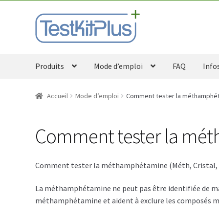
Aller
Aller
à
au
la
contenu
navigation
Produits
Mode d’emploi
FAQ
Info
Accueil
Mode d’emploi
Comment tester la méthamphétam
Comment tester la méth
Comment tester la méthamphétamine (Méth, Cristal, 
La méthamphétamine ne peut pas être identifiée de man
méthamphétamine et aident à exclure les composés m