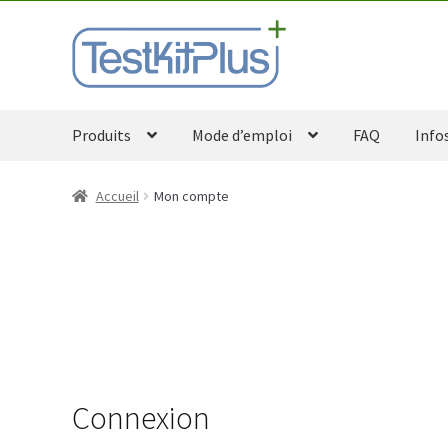
Aller
Aller
à
au
la
contenu
navigation
Produits
Mode d’emploi
FAQ
Info
Accueil
Mon compte
Connexion