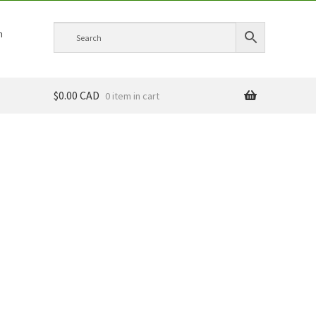
h
$0.00 CAD
0 item