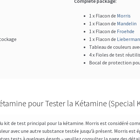
Complete package:
1 x Flacon de
Morris
1 x Flacon de
Mandelin
1 x Flacon de
Froehde
stockage
1 x Flacon de
Lieberma
Tableau de couleurs ave
4 x Fioles de test réutil
Bocal de protection pou
 Kétamine pour Tester la Kétamine (Special 
 du kit de test principal pour la kétamine. Morris est considéré com
uleur avec une autre substance testée jusqu’à présent. Morris est é
autres tests à quelques égards – veuillez consulter la page des déta