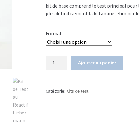
$25.00
kit de base comprend le test principal pour l
plus définitivement la kétamine, éliminer les
CAD
à
Format
$75.00
CAD
quantité
Ajouter au panier
de
Kit
de
test
Catégorie:
Kits de test
Kétamine