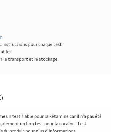
nn
c instructions pour chaque test
isables
r le transport et le stockage
K)
me un test fiable pour la kétamine car il n’a pas été
galement un bon test pour la cocaïne. Il est
ils du produit pour plus d’informations.