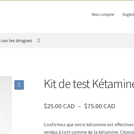
Mon compte
Englis
s sur les drogues
Kit de test Kétamin
🔍
Plage
$25.00 CAD
–
$75.00 CAD
de
Confirmez que votre kétamine est effective
prix :
vendus à tort comme de la kétamine. Choisiss