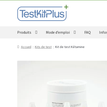
Aller
Aller
à
au
la
contenu
navigation
Produits
Mode d’emploi
FAQ
Info
Accueil
Kits de test
Kit de test Kétamine