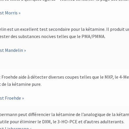
st Morris »
in est un excellent test secondaire pour la kétamine. Il produit 
tester des substances nocives telles que le PMA/PMMA.
est Mandelin »
t Froehde aide à détecter diverses coupes telles que le MXP, le 4-
 de la kétamine pure.
est Froehde »
bermann peut différencier la kétamine de l’analogique de la két
tile pour éliminer le DXM, le 3-HO-PCE et d’autres adulterants.
est Liebermann »