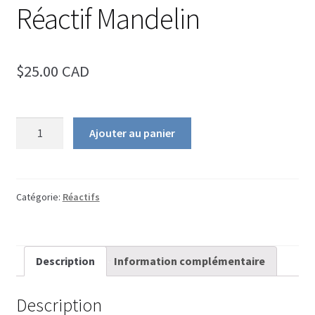
Ouvrir
Infos sur les drogues
Réactif Mandelin
le
sous-
English
menu
$25.00 CAD
quantité
Ajouter au panier
de
Réactif
Mandelin
Catégorie:
Réactifs
Description
Information complémentaire
Description