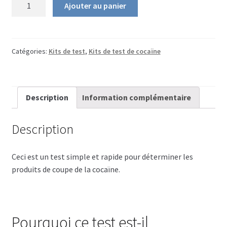
Ajouter au panier
Bandelettes de test Xylazine
de
Kit
Ouvrir
Réactifs
de
le
test
Catégories:
Kits de test
,
Kits de test de cocaïne
sous-
Ouvrir
Accessoires
des
menu
le
produits
sous-
Ouvrir
Mode d’emploi
de
menu
Description
Information complémentaire
le
coupe
sous-
FAQ
de
menu
Description
la
Ouvrir
Infos sur les drogues
Cocaïne
le
Ceci est un test simple et rapide pour déterminer les
sous-
English
produits de coupe de la cocaïne.
menu
Pourquoi ce test est-il