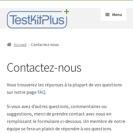
Aller
Aller
Menu
à
au
la
contenu
navigation
Ouvrir
Produits
le
Accueil
Contactez-nous
sous-
Ouvrir
Réactifs
menu
le
Contactez-nous
sous-
Ouvrir
Accessoires
menu
le
sous-
Ouvrir
Mode d’emploi
Vous trouverez les réponses à la plupart de vos questions
menu
le
sur notre page
FAQ
.
sous-
FAQ
menu
Si vous avez d’autres questions, commentaires ou
Ouvrir
Infos sur les drogues
suggestions, merci de prendre contact avec nous en
le
remplissant le formulaire ci-dessous. Un membre de notre
sous-
English
équipe se fera un plaisir de répondre à vos questions.
menu