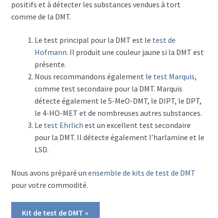
positifs et à détecter les substances vendues à tort
comme de la DMT.
Comment tester la DMT
Le test principal pour la DMT est le
test de
Comment tester le fentanyl
Hofmann
. Il produit une couleur jaune si la DMT est
présente.
Comment tester la kétamine
Nous recommandons également le
test Marquis
,
comme test secondaire pour la DMT. Marquis
Comment tester le LSD
détecte également le 5-MeO-DMT, le DIPT, le DPT,
le 4-HO-MET et de nombreuses autres substances.
Comment tester la méthamphétamine
Le
test Ehrlich
est un excellent test secondaire
pour la DMT. Il détecte également l’harlamine et le
Comment tester la MDMA
LSD.
FAQ
Nous avons préparé un
ensemble de kits de test de DMT
pour votre commodité.
Ouvrir
Infos sur les drogues
le
Kit de test de DMT »