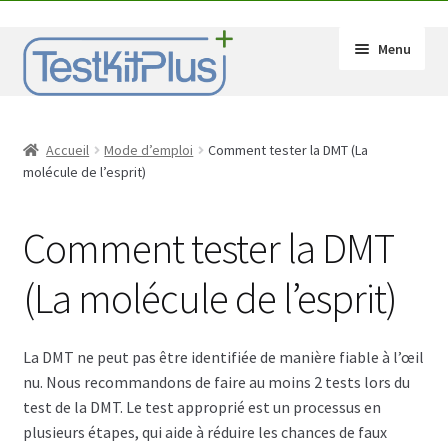
Aller
Aller
Menu
à
au
la
contenu
navigation
Ouvrir
Produits
le
Accueil
Mode d’emploi
Comment tester la DMT (La
sous-
Ouvrir
Réactifs
molécule de l’esprit)
menu
le
sous-
Ouvrir
Accessoires
Comment tester la DMT
menu
le
sous-
Ouvrir
Mode d’emploi
(La molécule de l’esprit)
menu
le
sous-
Les bases du dépistage de drogues
menu
La DMT ne peut pas être identifiée de manière fiable à l’œil
Comment tester l’amphétamine
nu. Nous recommandons de faire au moins 2 tests lors du
test de la DMT. Le test approprié est un processus en
Comment tester la cocaïne
plusieurs étapes, qui aide à réduire les chances de faux