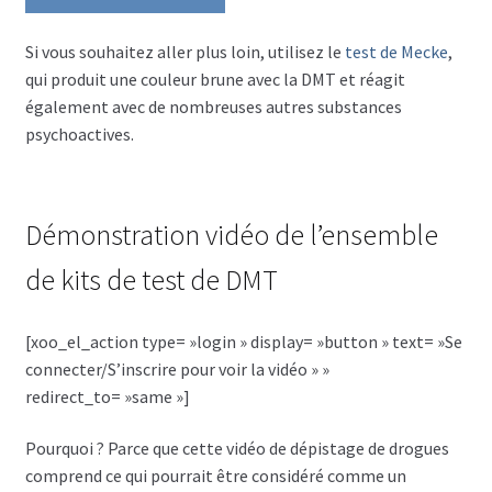
sous-
English
menu
Si vous souhaitez aller plus loin, utilisez le
test de Mecke
,
qui produit une couleur brune avec la DMT et réagit
également avec de nombreuses autres substances
psychoactives.
Démonstration vidéo de l’ensemble
de kits de test de DMT
[xoo_el_action type= »login » display= »button » text= »Se
connecter/S’inscrire pour voir la vidéo » »
redirect_to= »same »]
Pourquoi ? Parce que cette vidéo de dépistage de drogues
comprend ce qui pourrait être considéré comme un