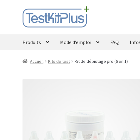
Aller
Aller
à
au
la
contenu
navigation
Produits
Mode d’emploi
FAQ
Info
Accueil
Kits de test
Kit de dépistage pro (6 en 1)