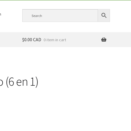
h
$0.00 CAD
0 item
 (6 en 1)