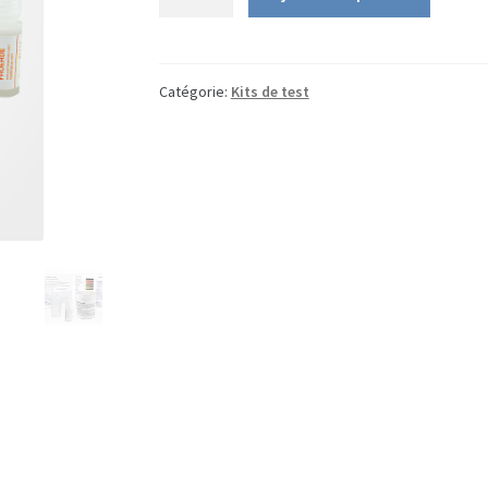
de
Kit
de
dépistage
Catégorie:
Kits de test
pro
(6
en
1)