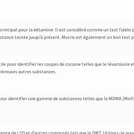
t principal pour la kétamine. Il est considéré comme un test fiable 
stance testée jusqu’à présent. Morris est également un bon test p
tile pour identifier les coupes de cocaïne telles que le lévamisol
ombreuses autres substances.
pour identifier une gamme de substances telles que la MDMA (Molly
ésence de LSD et d’autres composés tels que le DMT. Utilisez-le po