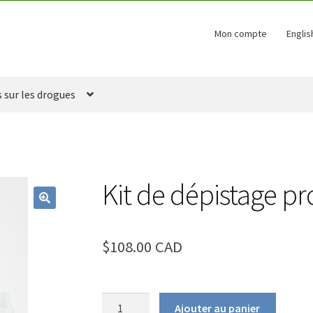
Mon compte
Englis
s sur les drogues
Kit de dépistage pro
🔍
$108.00 CAD
quantité
Ajouter au panier