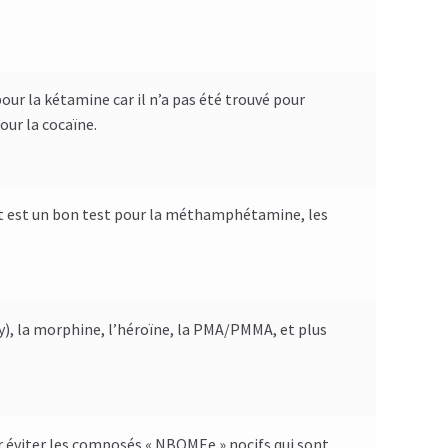
pour la kétamine car il n’a pas été trouvé pour
our la cocaïne.
e et est un bon test pour la méthamphétamine, les
), la morphine, l’héroïne, la PMA/PMMA, et plus
ur éviter les composés « NBOMEe » nocifs qui sont